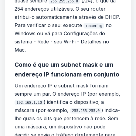
quase sempre
(/24), o que dá
255.255.255.0
254 endereços utilizáveis. O seu router
atribui-o automaticamente através de DHCP.
Para verificar o seu: execute
no
ipconfig
Windows ou vá para Configurações do
sistema - Rede - seu Wi-Fi - Detalhes no
Mac.
Como é que um subnet mask e um
endereço IP funcionam em conjunto
Um endereço IP e subnet mask formam
sempre um par. O endereço IP (por exemplo,
) identifica o dispositivo; a
192.168.1.10
máscara (por exemplo,
) indica-
255.255.255.0
lhe quais os bits que pertencem à rede. Sem
uma máscara, um dispositivo não pode
decidir se envia o tráfego diretamente para