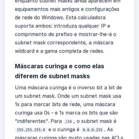
enquanto subnet masks ainda aparecem em
equipamentos mais antigos e configurações
de rede do Windows. Esta calculadora
suporta ambos: introduza qualquer IP e
comprimento de prefixo e mostrar-lhe-á o
subnet mask correspondente, a máscara
wildcard e a gama completa de redes.
Máscaras curinga e como elas
diferem de subnet masks
Uma máscara curinga é o inverso bit a bit de
um subnet mask. Onde um subnet mask usa
1s para marcar bits de rede, uma máscara
curinga usa 0s - e 1s marca os bits que são
"indiferentes". Para
, o subnet mask é
/24
e o curinga é
. As
255.255.255.0
0.0.0.255
máscaras curinga são muito usadas nas ACLs