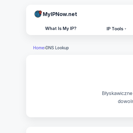
MyIPNow.net
What Is My IP?
IP Tools
▾
Home
DNS Lookup
Błyskawiczne
dowoln