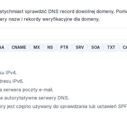
atychmiast sprawdzić DNS record dowolnej domeny. Pomag
ry nazw i rekordy weryfikacyjne dla domeny.
AA
CNAME
MX
NS
PTR
SRV
SOA
TXT
C
u IPv4.
resu IPv6.
 serwera poczty e-mail.
je autorytatywne serwery DNS.
ry jest często używany do sprawdzania lub ustawień SP