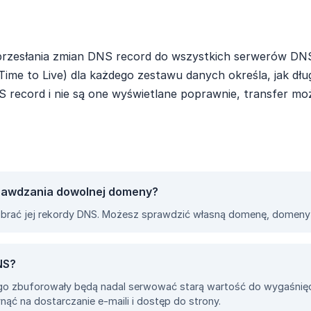
rzesłania zmian DNS record do wszystkich serwerów DNS
(Time to Live) dla każdego zestawu danych określa, jak d
S record i nie są one wyświetlane poprawnie, transfer mo
rawdzania dowolnej domeny?
rać jej rekordy DNS. Możesz sprawdzić własną domenę, domeny 
NS?
e go zbuforowały będą nadal serwować starą wartość do wygaśnię
nąć na dostarczanie e-maili i dostęp do strony.