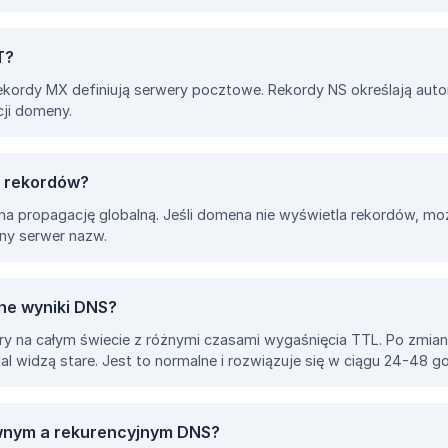
T?
ekordy MX definiują serwery pocztowe. Rekordy NS określają aut
cji domeny.
a rekordów?
 propagację globalną. Jeśli domena nie wyświetla rekordów, mo
any serwer nazw.
żne wyniki DNS?
 na całym świecie z różnymi czasami wygaśnięcia TTL. Po zmiani
l widzą stare. Jest to normalne i rozwiązuje się w ciągu 24-48 go
ywnym a rekurencyjnym DNS?