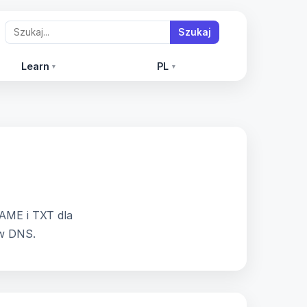
Szukaj
Learn
PL
▾
▾
e
AME i TXT dla
ów DNS.