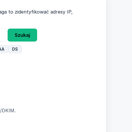
a to zidentyfikować adresy IP,
Szukaj
AA
DS
F/DKIM.