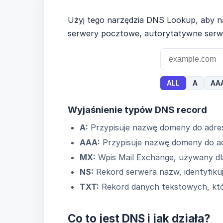
Użyj tego narzędzia DNS Lookup, aby n
serwery pocztowe, autorytatywne serwe
ALL
A
AA
Domain
Wyjaśnienie typów DNS record
Record Type
A:
Przypisuje nazwę domeny do adres
Result Count
AAA:
Przypisuje nazwę domeny do ad
First Result
MX:
Wpis Mail Exchange, używany dla
NS:
Rekord serwera nazw, identyfiku
TXT:
Rekord danych tekstowych, któ
Co to jest DNS i jak działa?