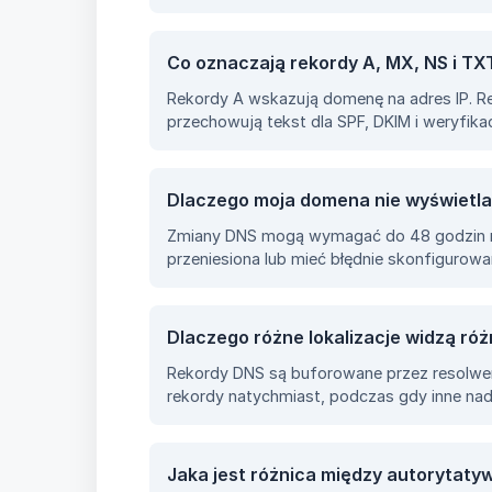
Co oznaczają rekordy A, MX, NS i TX
Rekordy A wskazują domenę na adres IP. R
przechowują tekst dla SPF, DKIM i weryfika
Dlaczego moja domena nie wyświetl
Zmiany DNS mogą wymagać do 48 godzin na
przeniesiona lub mieć błędnie skonfigurow
Dlaczego różne lokalizacje widzą ró
Rekordy DNS są buforowane przez resolwery
rekordy natychmiast, podczas gdy inne nada
Jaka jest różnica między autorytat