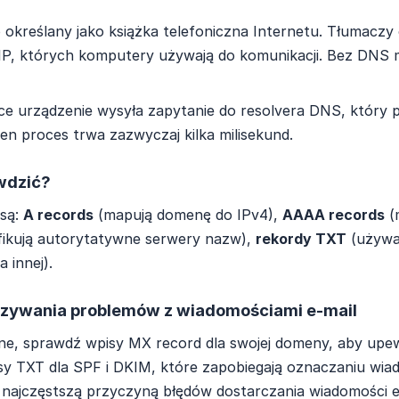
kreślany jako książka telefoniczna Internetu. Tłumaczy 
 IP, których komputery używają do komunikacji. Bez DNS 
 urządzenie wysyła zapytanie do resolvera DNS, który 
en proces trwa zazwyczaj kilka milisekund.
wdzić?
 są:
A records
(mapują domenę do IPv4),
AAAA records
(
fikują autorytatywne serwery nazw),
rekordy TXT
(używa
a innej).
zywania problemów z wiadomościami e-mail
ane, sprawdź wpisy MX record dla swojej domeny, aby upew
 TXT dla SPF i DKIM, które zapobiegają oznaczaniu wiado
najczęstszą przyczyną błędów dostarczania wiadomości e