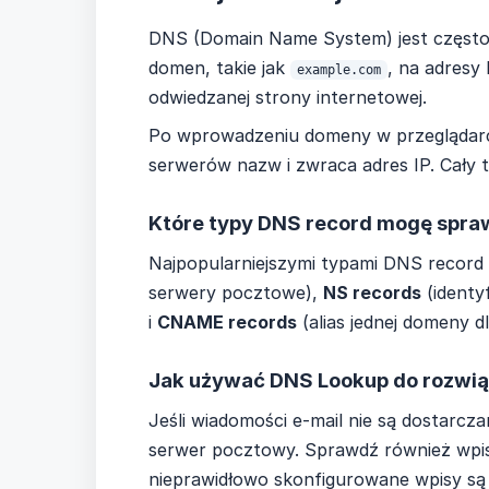
DNS (Domain Name System) jest często o
domen, takie jak
, na adresy
example.com
odwiedzanej strony internetowej.
Po wprowadzeniu domeny w przeglądarce
serwerów nazw i zwraca adres IP. Cały t
Które typy DNS record mogę spra
Najpopularniejszymi typami DNS record
serwery pocztowe),
NS records
(identy
i
CNAME records
(alias jednej domeny dl
Jak używać DNS Lookup do rozwią
Jeśli wiadomości e-mail nie są dostarcz
serwer pocztowy. Sprawdź również wpisy
nieprawidłowo skonfigurowane wpisy są 